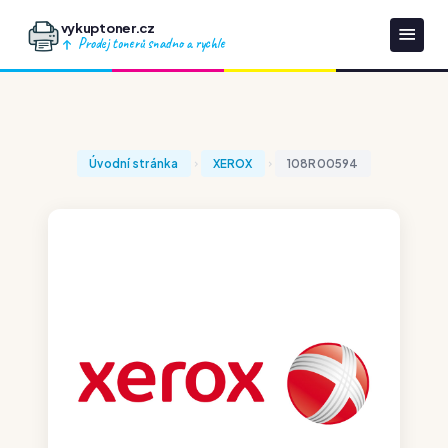
vykuptoner.cz
Prodej tonerů snadno a rychle
Úvodní stránka
XEROX
108R00594