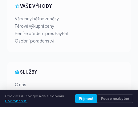
VAŠE VÝHODY
Všechny běžné značky
Férové výkupní ceny
Peníze předem přes PayPal
Osobní poradenství
SLUŽBY
O nás
Ochrana osobních údajů
Cookies & Google Ads sledování.
Přijmout
Pouze nezbytné
Kontakt / Právní informace
Podrobnosti
Časté dotazy (FAQ)
Poradna