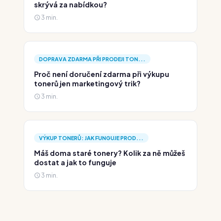
skrývá za nabídkou?
3 min.
DOPRAVA ZDARMA PŘI PRODEJI TON...
Proč není doručení zdarma při výkupu
tonerů jen marketingový trik?
3 min.
VÝKUP TONERŮ: JAK FUNGUJE PROD...
Máš doma staré tonery? Kolik za ně můžeš
dostat a jak to funguje
3 min.