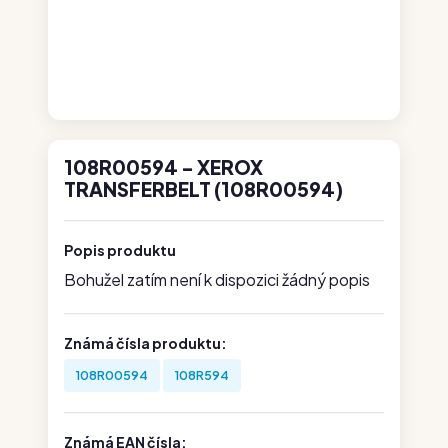
108R00594 - XEROX
TRANSFERBELT (108R00594)
Popis produktu
Bohužel zatím není k dispozici žádný popis
Známá čísla produktu:
108R00594
108R594
Známá EAN čísla: