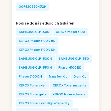
0095205304329
Hodí se do následujících tiskáren:
SAMSUNG CLP-500
XEROX Phaser 6100
XEROX Phaser 6100 V BD
XEROX Phaser 6100 V DN
SAMSUNG CLP-500 N
SAMSUNG CLP-550
SAMSUNG CLP-550 N
Phaser 6100 BD
Phaser 6100 DN
Transfer-Kit
Drum Kit
XEROX Toner cyan
XEROX Toner magenta
XEROX Toner gelb
XEROX Toner schwarz
XEROX Toner cyan High-Capacity