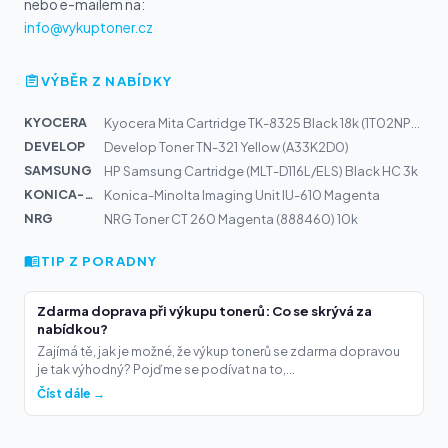
nebo e-mailem na:
info@vykuptoner.cz
VÝBĚR Z NABÍDKY
KYOCERA
Kyocera Mita Cartridge TK-8325 Black 18k (1T02NP0NL0)
DEVELOP
Develop Toner TN-321 Yellow (A33K2D0)
SAMSUNG
HP Samsung Cartridge (MLT-D116L/ELS) Black HC 3k
KONICA-MIN...
Konica-Minolta Imaging Unit IU-610 Magenta
NRG
NRG Toner CT 260 Magenta (888460) 10k
TIP Z PORADNY
Zdarma doprava při výkupu tonerů: Co se skrývá za
nabídkou?
Zajímá tě, jak je možné, že výkup tonerů se zdarma dopravou
je tak výhodný? Pojďme se podívat na to,...
Číst dále →