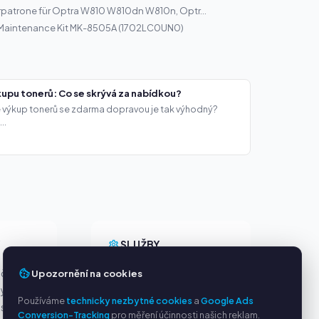
rpatrone für Optra W810 W810dn W810n, Optr...
 Maintenance Kit MK-8505A (1702LC0UN0)
upu tonerů: Co se skrývá za nabídkou?
že výkup tonerů se zdarma dopravou je tak výhodný?
..
Y
SLUŽBY
Upozornění na cookies
ačky
O nás
ny
Ochrana osobních údajů
Používáme
technicky nezbytné cookies
a
Google Ads
s PayPal
Kontakt / Právní informace
Conversion-Tracking
pro měření účinnosti našich reklam.