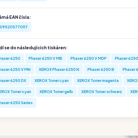
ámá EAN čísla:
095205770117
í se do následujících tiskáren:
haser 6250
Phaser 6250 V MB
Phaser 6250 V MDP
Phaser 625
haser 6250 V MN
XEROX Phaser 6250 N
Phaser 6250 B
Phaser 
haser 6250 DX
XEROX Toner cyan
XEROX Toner magenta
XEROX
EROX Toner cyan
XEROX Toner gelb
XEROX Toner schwarz
XER
haser 6250 Series