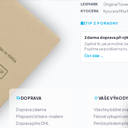
LEXMARK
Original Tone
KYOCERA
Kyocera Mita
TIP Z PORADNY
Zdarma doprava při výk
Zajímá tě, jak je možné, 
Pojďme se podívat na to,.
Číst dále →
DOPRAVA
VAŠE VÝHOD
Doprava zdarma
Všechny běžné zn
Přepravní štítek e-mailem
Férové výkupní ce
Doprava přes DHL
Peníze předem pře