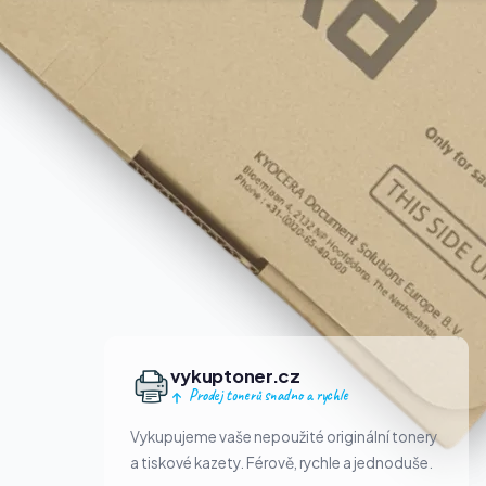
vykuptoner.cz
Prodej tonerů snadno a rychle
Vykupujeme vaše nepoužité originální tonery
a tiskové kazety. Férově, rychle a jednoduše.