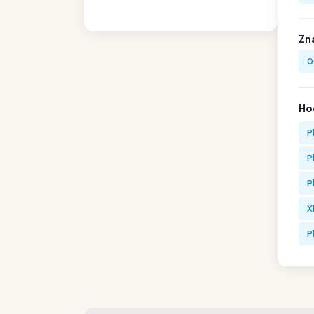
Zn
0
Hod
P
P
P
X
P