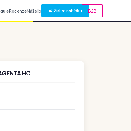
Získat nabídku
nguje
Recenze
Náš slib
B2B
MAGENTA HC