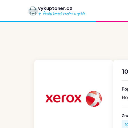
vykuptoner.cz
Prodej tonerů snadno a rychle
1
Po
Boh
Zn
1