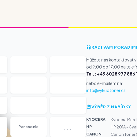
RÁDI VÁM PORADÍM
Můžete nás kontaktovat v
od 9:00 do 17:00 na telef
Tel.: +49 6028 977 886 
nebo e-mailem na:
info@vykuptoner.cz
VÝBĚR Z NABÍDKY
KYOCERA
Kyocera Mita
...
HP
Panasonic
HP 201A - Cyan
CANON
Canon Toner 