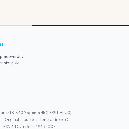
E!
 pracovní dny
onním čísle:
1
 Toner TK-540 Magenta 4k (1T02HLBEU0)
 - Original - LaserJet - Tonerpatrone ( C...
C-EXV 44 Cyan 54k (6943B002)