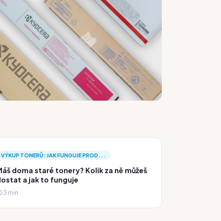
VÝKUP TONERŮ: JAK FUNGUJE PROD...
áš doma staré tonery? Kolik za ně můžeš
ostat a jak to funguje
3 min.