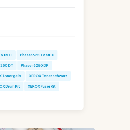
0 V MDT
Phaser 6250 V MDX
6250 DT
Phaser 6250 DP
 Toner gelb
XEROX Toner schwarz
OX Drum Kit
XEROX Fuser Kit