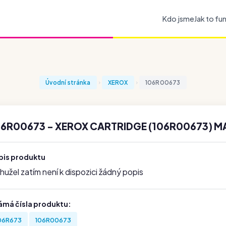
Kdo jsme
Jak to fu
Úvodní stránka
XEROX
106R00673
06R00673 - XEROX CARTRIDGE (106R00673) 
pis produktu
užel zatím není k dispozici žádný popis
ámá čísla produktu:
06R673
106R00673