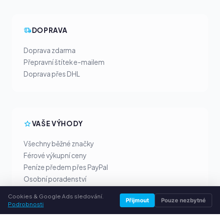
DOPRAVA
Doprava zdarma
Přepravní štítek e-mailem
Doprava přes DHL
VAŠE VÝHODY
Všechny běžné značky
Férové výkupní ceny
Peníze předem přes PayPal
Osobní poradenství
Cookies & Google Ads sledování.
Přijmout
Pouze nezbytné
Podrobnosti