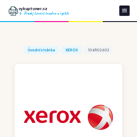
vykuptoner.cz
Prodej tonerů snadno a rychle
Úvodní stránka
XEROX
106R02602