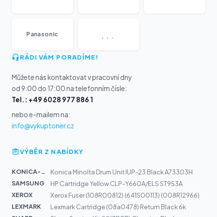
...
Panasonic
RÁDI VÁM PORADÍME!
Můžete nás kontaktovat v pracovní dny
od 9:00 do 17:00 na telefonním čísle:
Tel.: +49 6028 977 886 1
nebo e-mailem na:
info@vykuptoner.cz
VÝBĚR Z NABÍDKY
KONICA-MIN...
Konica Minolta Drum Unit IUP-23 Black A73303H
SAMSUNG
HP Cartridge Yellow CLP-Y660A/ELS ST953A
XEROX
Xerox Fuser (108R00812) (641S00113) (008R12966)
LEXMARK
Lexmark Cartridge (08a0478) Return Black 6k