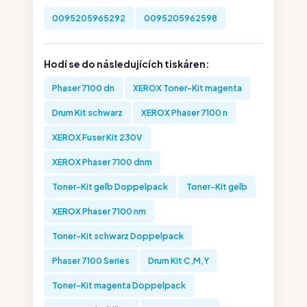
0095205965292
0095205962598
Hodí se do následujících tiskáren:
Phaser 7100 dn
XEROX Toner-Kit magenta
Drum Kit schwarz
XEROX Phaser 7100 n
XEROX Fuser Kit 230V
XEROX Phaser 7100 dnm
Toner-Kit gelb Doppelpack
Toner-Kit gelb
XEROX Phaser 7100 nm
Toner-Kit schwarz Doppelpack
Phaser 7100 Series
Drum Kit C,M,Y
Toner-Kit magenta Doppelpack