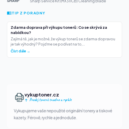
SHARP
Sharp Service Kit (MX311CB) Cleaning Blade
TIP Z PORADNY
Zdarma doprava při výkupu tonerů: Co se skrývá za
nabídkou?
Zajímá tě, jak je možné, že výkup tonerů se zdarma dopravou
je tak výhodný? Pojďme se podívat na to,...
Číst dále →
vykuptoner.cz
Prodej tonerů snadno a rychle
Vykupujeme vaše nepoužité originální tonery a tiskové
kazety. Férově, rychle a jednoduše.