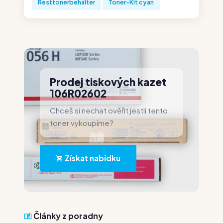
Resttonerbehälter
Toner-Kit cyan
Prodej tiskových kazet
106R02602
Chceš si nechat ověřit jestli tento
toner vykoupíme?
Získat nabídku
Články z poradny