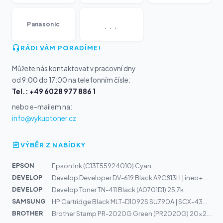
...
Panasonic
RÁDI VÁM PORADÍME!
Můžete nás kontaktovat v pracovní dny
od 9:00 do 17:00 na telefonním čísle:
Tel.: +49 6028 977 886 1
nebo e-mailem na:
info@vykuptoner.cz
VÝBĚR Z NABÍDKY
EPSON
Epson Ink (C13T55924010) Cyan
DEVELOP
Develop Developer DV-619 Black A9C813H | ineo+ 658, 558...
DEVELOP
Develop Toner TN-411 Black (A0701D1) 25,7k
SAMSUNG
HP Cartridge Black MLT-D1092S SU790A | SCX-4300, SCX 43...
BROTHER
Brother Stamp PR-2020G Green (PR2020G) 20x20mm