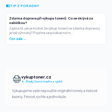
TIP Z PORADNY
Zdarma doprava při výkupu tonerů: Co se skrývá za
nabídkou?
Zajímá tě, jak je možné, že výkup tonerů se zdarma dopravou
je tak výhodný? Pojďme se podívat na to,...
Číst dále →
vykuptoner.cz
Prodej tonerů snadno a rychle
Vykupujeme vaše nepoužité originální tonery a tiskové
kazety. Férově, rychle a jednoduše.