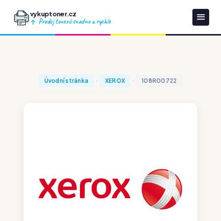
vykuptoner.cz
Prodej tonerů snadno a rychle
Úvodní stránka
XEROX
108R00722