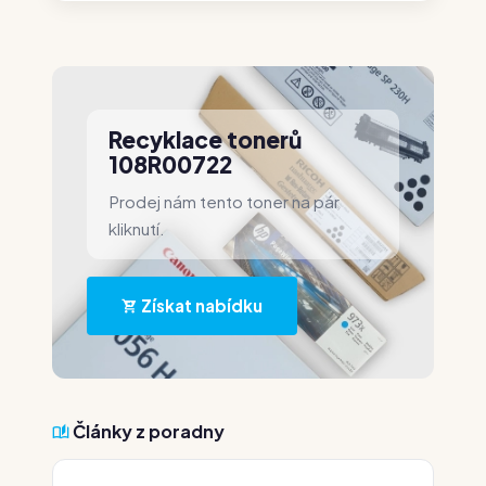
Recyklace tonerů
108R00722
Prodej nám tento toner na pár
kliknutí.
Získat nabídku
Články z poradny