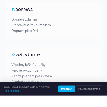
DOPRAVA
Doprava zdarma
Přepravní štítek e-mailem
Doprava přes DHL
VAŠE VÝHODY
Všechny běžné značky
Férové výkupní ceny
Peníze předem přes PayPal
Osobní poradenství
Cookies & Google Ads sledování.
Přijmout
Pouze nezbytné
Podrobnosti
SLUŽBY